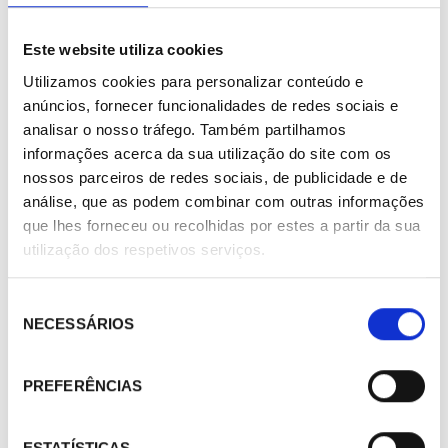
Este website utiliza cookies
Utilizamos cookies para personalizar conteúdo e
anúncios, fornecer funcionalidades de redes sociais e
analisar o nosso tráfego. Também partilhamos
informações acerca da sua utilização do site com os
nossos parceiros de redes sociais, de publicidade e de
análise, que as podem combinar com outras informações
que lhes forneceu ou recolhidas por estes a partir da sua
utilização dos respetivos serviços.
290361
Bomba de condensados Aspen Pumps Mini Blanc de Luxe
Seleção
FP1080/2
NECESSÁRIOS
de
257,00 €
consentimento
/ Peça
PREFERÊNCIAS
ESTATÍSTICAS