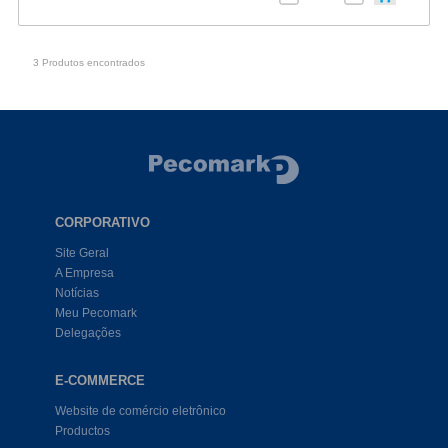
3 Produtos encontrados
CORPORATIVO
Site Geral
A Empresa
Notícias
Meu Pecomark
Delegações
E-COMMERCE
Website de comércio eletrônico
Productos