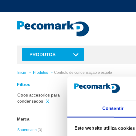
text.skipToContent
text.skipToNavigation
PRODUTOS
Inicio
Produtos
Controlo de condensação e esgoto
Filtros
4 Produtos encontrados
Otros accesorios para
condensados
X
Consentir
Marca
Este website utiliza cookies
Sauermann
(3)