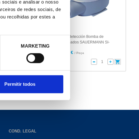
 sociais e analisar o nosso
rceiros de redes sociais, de
ou recolhidas por estes a
271530
diámetro de 32 a 17
Bloque detección Bomba de
condensados SAUERMANN SI-
MARKETING
2958
127,00 €
eça
/ Peça
Permitir todos
COND. LEGAL