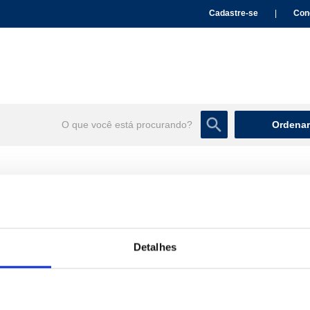
Cadastre-se
|
Con
Ordenar
Detalhes