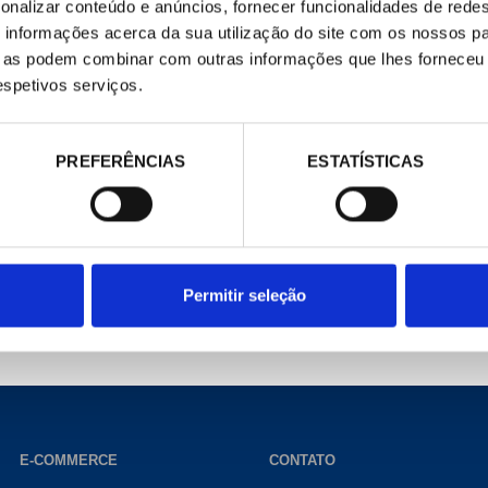
onalizar conteúdo e anúncios, fornecer funcionalidades de redes
informações acerca da sua utilização do site com os nossos pa
ue as podem combinar com outras informações que lhes forneceu 
respetivos serviços.
271510
271523
üe CC-
Cable alargador
Adaptador de 
PREFERÊNCIAS
ESTATÍSTICAS
84,00 €
141,00 €
/ Peça
/ P
Permitir seleção
E-COMMERCE
CONTATO