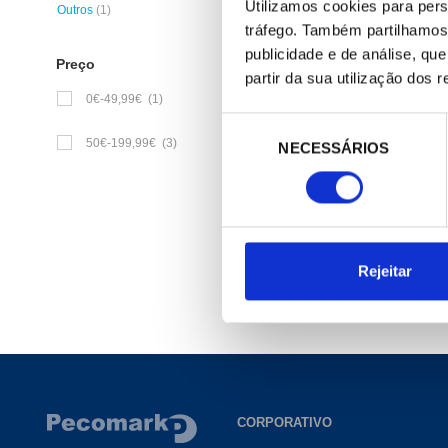
Utilizamos cookies para pers
Outros
(1)
tráfego. Também partilhamos 
publicidade e de análise, q
Preço
partir da sua utilização dos 
0€-49,99€
(1)
610120
Codo de goma para desag
Seleção
CL
50€-199,99€
(3)
NECESSÁRIOS
de
14,00 €
consentimento
/ Peça
4 Produtos encontrados
Rejeitar
CORPORATIVO