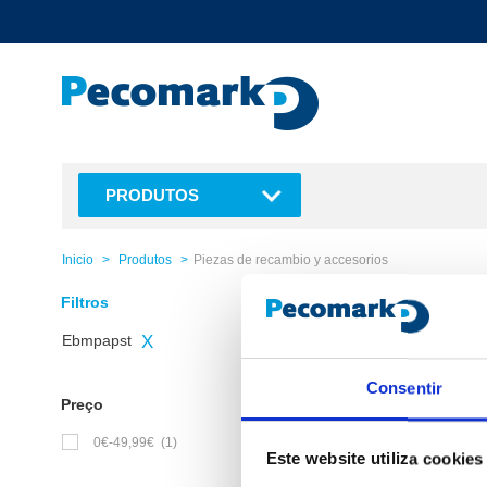
text.skipToContent
text.skipToNavigation
PRODUTOS
Inicio
Produtos
Piezas de recambio y accesorios
Filtros
1 Produtos encontrados
Ebmpapst
X
Consentir
Preço
0€-49,99€
(1)
Este website utiliza cookies