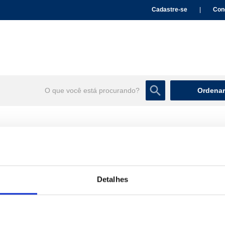
Cadastre-se
|
Con
Ordenar
Detalhes