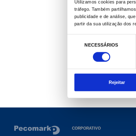
Utilizamos cookies para pers
tráfego. Também partilhamos 
publicidade e de análise, q
partir da sua utilização dos 
337058
CONDENSADOR MARCHA
Seleção
(50110022)
NECESSÁRIOS
de
17,00 €
consentimento
/ Peça
1 Produtos encontrados
Rejeitar
CORPORATIVO