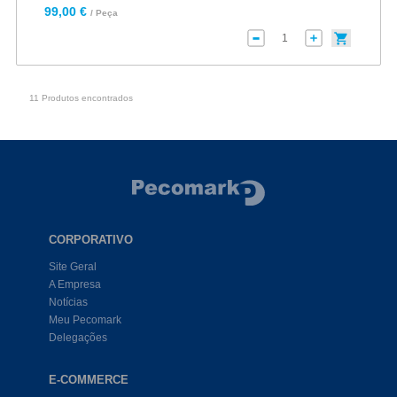
99,00 €
/ Peça
11 Produtos encontrados
CORPORATIVO
Site Geral
A Empresa
Notícias
Meu Pecomark
Delegações
E-COMMERCE