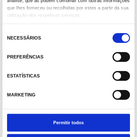
análise, que as podem combinar com outras informações
que lhes forneceu ou recolhidas por estes a partir da sua
utilização dos respetivos serviços.
428688
Kit Magnético EEVMAG0000 para apertura manual de las
Seleção
E2V…E7V
NECESSÁRIOS
de
183,00 €
consentimento
/ Peça
PREFERÊNCIAS
ESTATÍSTICAS
MARKETING
Permitir todos