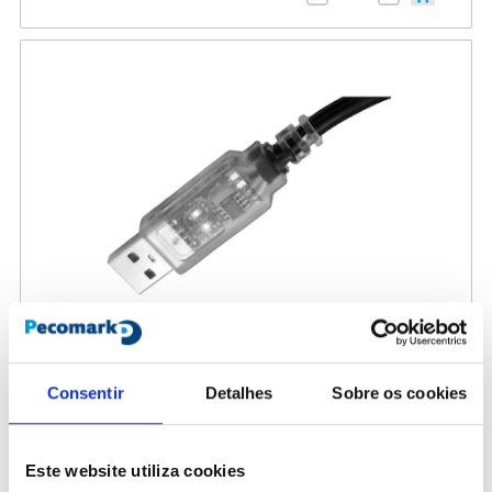
Consentir
Detalhes
Sobre os cookies
425030
Conversor USB/RS-485 AKO-80039
Este website utiliza cookies