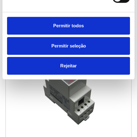
440196
Placa de maniobra AKO-17638
Permitir todos
423,00 €
/ Peça
Permitir seleção
Rejeitar