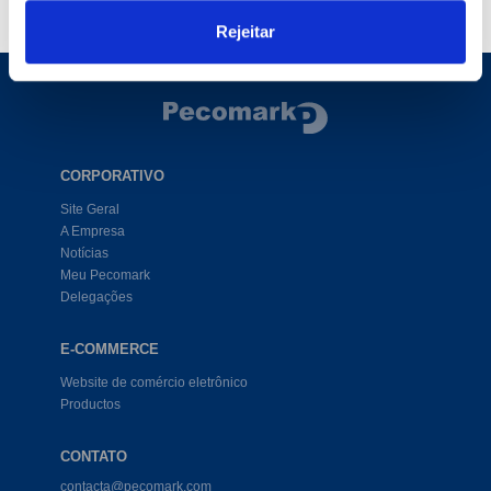
2 Produtos encontrados
Rejeitar
CORPORATIVO
Site Geral
A Empresa
Notícias
Meu Pecomark
Delegações
E-COMMERCE
Website de comércio eletrônico
Productos
CONTATO
contacta@pecomark.com