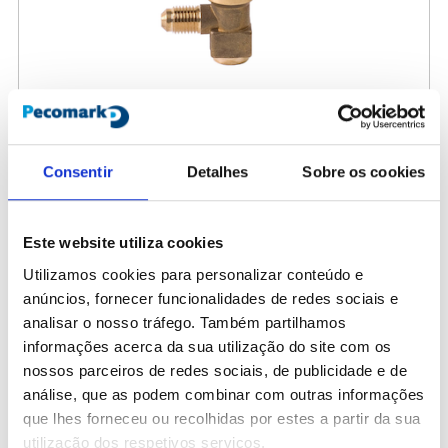
Consentir
Detalhes
Sobre os cookies
290351
Adaptador MA1/4SX-R p/R290 y R32
Este website utiliza cookies
Utilizamos cookies para personalizar conteúdo e
24,00 €
/ Peça
anúncios, fornecer funcionalidades de redes sociais e
analisar o nosso tráfego. Também partilhamos
informações acerca da sua utilização do site com os
nossos parceiros de redes sociais, de publicidade e de
análise, que as podem combinar com outras informações
que lhes forneceu ou recolhidas por estes a partir da sua
utilização dos respetivos serviços.