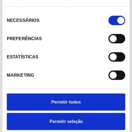
Seleção
NECESSÁRIOS
de
consentimento
PREFERÊNCIAS
ESTATÍSTICAS
MARKETING
290347
Llave de servicio MA-19 1/2 ACME IZQU.H x 1/4"SAE M
Permitir todos
42,00 €
/ Peça
Permitir seleção