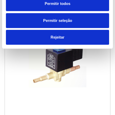
Permitir todos
80,00 €
/ Peça
Permitir seleção
Rejeitar