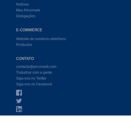
Notícias
Meu Pecomark
Delegações
E-COMMERCE
Website de comércio eletrônico
Productos
CONTATO
contacta@pecomark.com
Trabalhar com a gente
Siga-nos no Twitter
Siga-nos no Facebook
COND. LEGAL