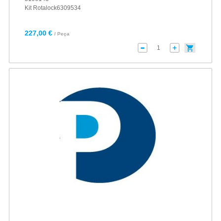
Kit Rotalock6309534
227,00 €
/ Peça