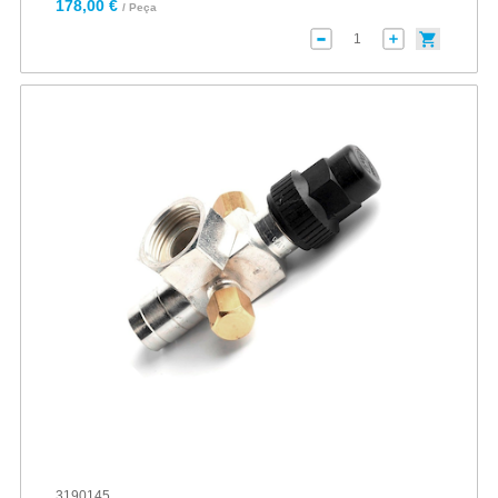
178,00 €
/ Peça
3190145