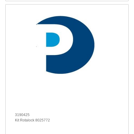
3190425
Kit Rotalock 8025772