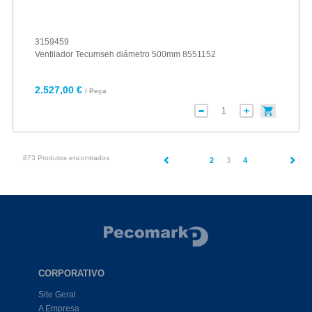
3159459
Ventilador Tecumseh diámetro 500mm 8551152
2.527,00 €
/ Peça
873 Produtos encontrados
(current)
2
3
4
CORPORATIVO
Site Geral
A Empresa