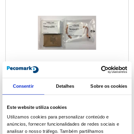
Consentir
Detalhes
Sobre os cookies
108386
Kit inyección tubos digitales 8418314
Este website utiliza cookies
Utilizamos cookies para personalizar conteúdo e
470,00 €
/ Peça
anúncios, fornecer funcionalidades de redes sociais e
analisar o nosso tráfego. Também partilhamos