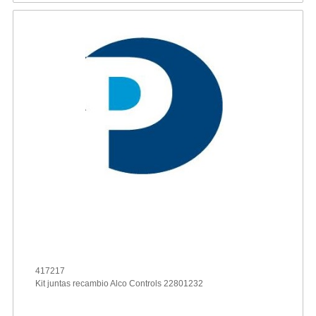
417217
Kit juntas recambio Alco Controls 22801232