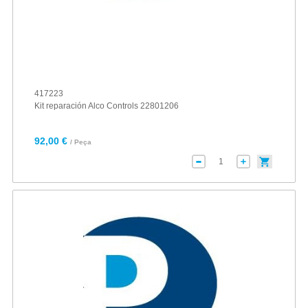
417223
Kit reparación Alco Controls 22801206
92,00 €
/ Peça