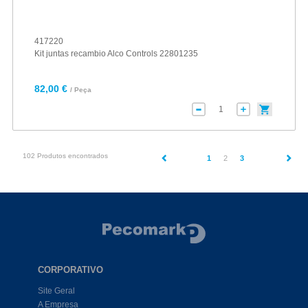
417220
Kit juntas recambio Alco Controls 22801235
82,00 €
/ Peça
102 Produtos encontrados
(current)
1
2
3
CORPORATIVO
Site Geral
A Empresa