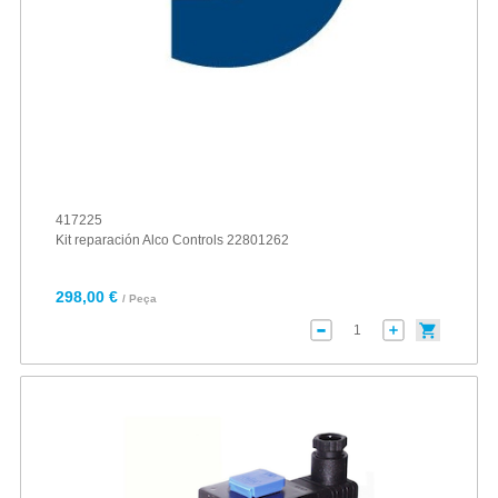
417225
Kit reparación Alco Controls 22801262
298,00 €
/ Peça