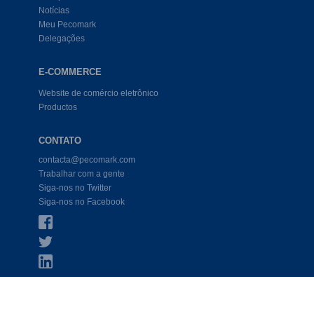
Notícias
Meu Pecomark
Delegações
E-COMMERCE
Website de comércio eletrônico
Productos
CONTATO
contacta@pecomark.com
Trabalhar com a gente
Siga-nos no Twitter
Siga-nos no Facebook
COND. LEGAL