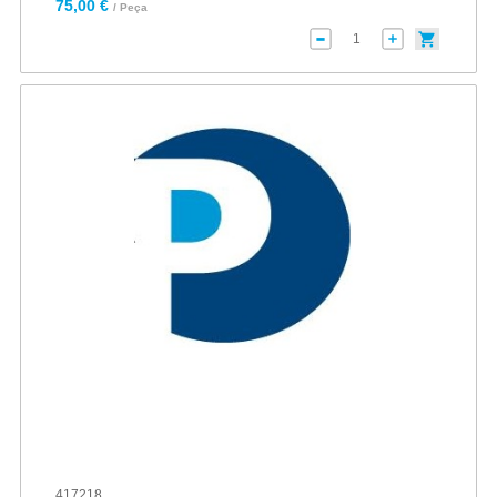
75,00 €
/ Peça
417218