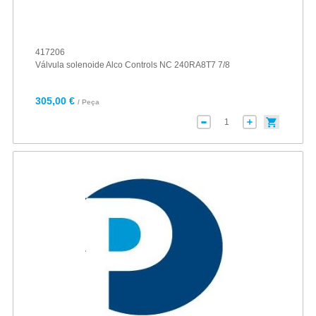
417206
Válvula solenoide Alco Controls NC 240RA8T7 7/8
305,00 €
/ Peça