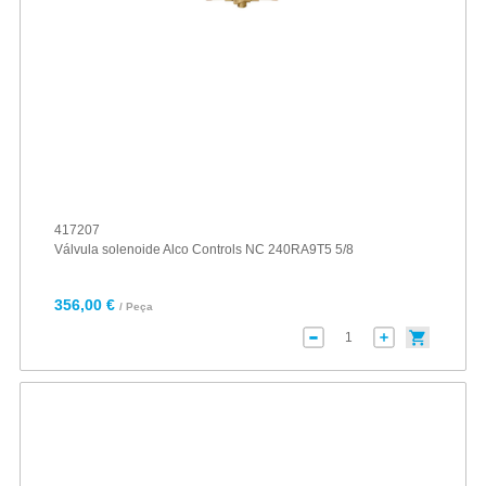
417207
Válvula solenoide Alco Controls NC 240RA9T5 5/8
356,00 €
/ Peça