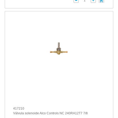
417210
Válvula solenoide Alco Controls NC 240RA12T7 7/8