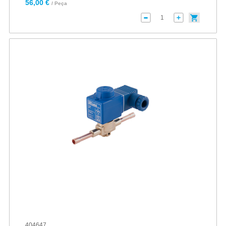
56,00 €
/ Peça
404647