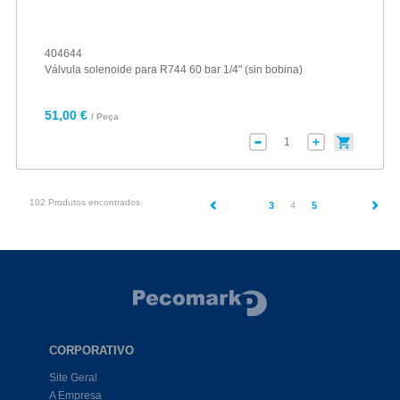
404644
Válvula solenoide para R744 60 bar 1/4" (sin bobina)
51,00 €
/ Peça
102 Produtos encontrados
(current)
3
4
5
CORPORATIVO
Site Geral
A Empresa