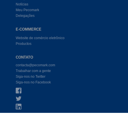
Notícias
Meu Pecomark
Delegações
E-COMMERCE
Website de comércio eletrônico
Productos
CONTATO
contacta@pecomark.com
Trabalhar com a gente
Siga-nos no Twitter
Siga-nos no Facebook
COND. LEGAL