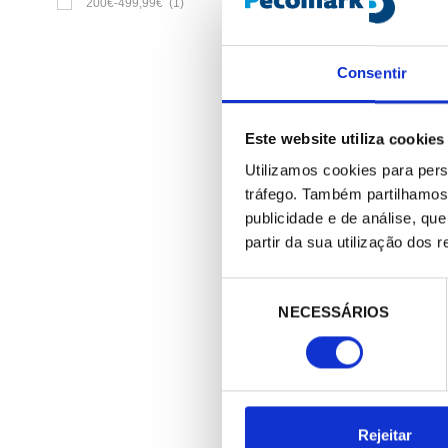
200€-499,99€
(1)
Consentir
271188
Bomba condensado SICC
LINE
Este website utiliza cookies
140,00 €
Utilizamos cookies para pers
/ Peça
tráfego. Também partilhamos 
publicidade e de análise, q
partir da sua utilização dos 
Seleção
NECESSÁRIOS
de
consentimento
Rejeitar