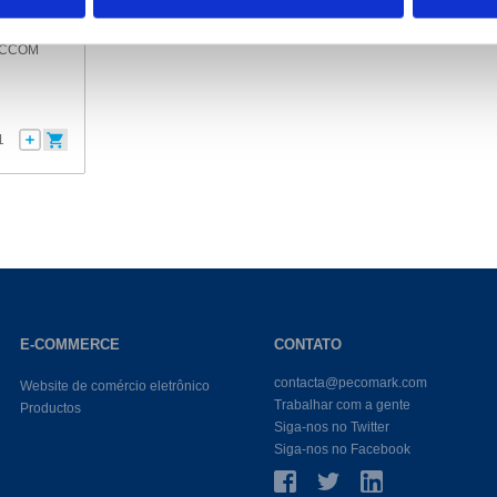
SICCOM
E-COMMERCE
CONTATO
contacta@pecomark.com
Website de comércio eletrônico
Trabalhar com a gente
Productos
Siga-nos no Twitter
Siga-nos no Facebook