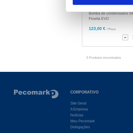
271177
Bomba de condensados 
Flowita EVO
123,00 €
/ Peça
5 Produtos encontrados
CORPORATIVO
Site Geral
A Empresa
Notícias
Meu Pecomark
Delegações