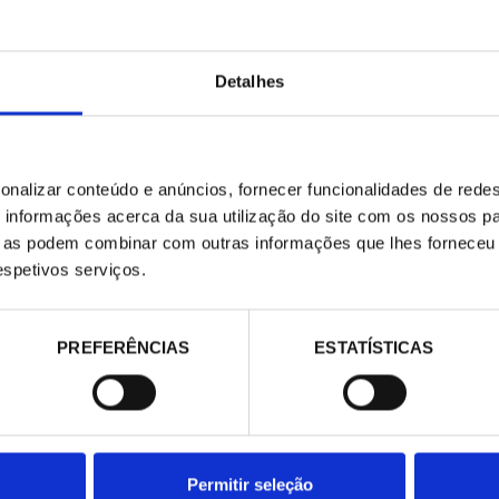
Detalhes
3295535
271189
OM ECO-
Bomba condensado FLOWATCH
Bomba conde
SILENCE DT20
SUNNY FLOW
225,00 €
173,00 €
onalizar conteúdo e anúncios, fornecer funcionalidades de redes
/ Peça
/ P
informações acerca da sua utilização do site com os nossos pa
ue as podem combinar com outras informações que lhes forneceu 
respetivos serviços.
PREFERÊNCIAS
ESTATÍSTICAS
Permitir seleção