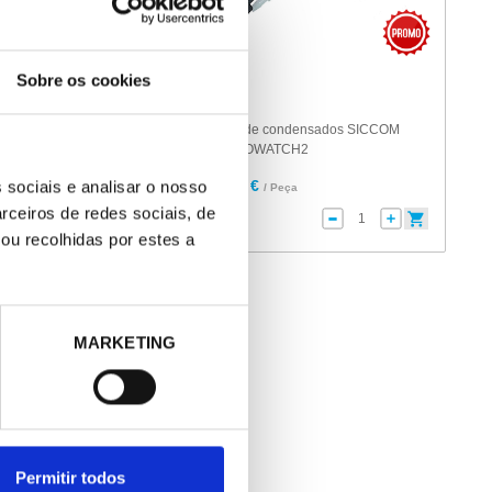
Sobre os cookies
271181
nsado SICCOM
Bomba de condensados SICCOM
ATCH CLIM
MINI FLOWATCH2
164,00 €
 sociais e analisar o nosso
eça
/ Peça
rceiros de redes sociais, de
ou recolhidas por estes a
MARKETING
Permitir todos