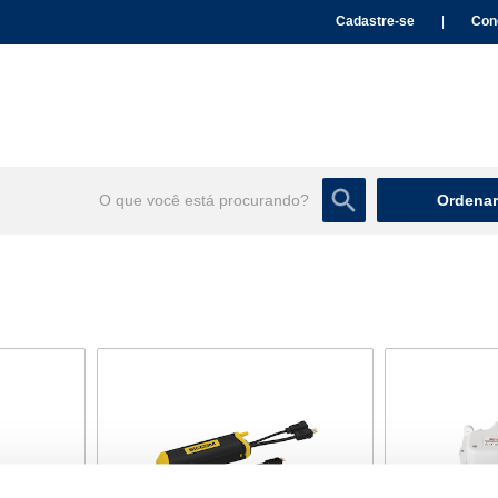
Cadastre-se
|
Con
Ordenar