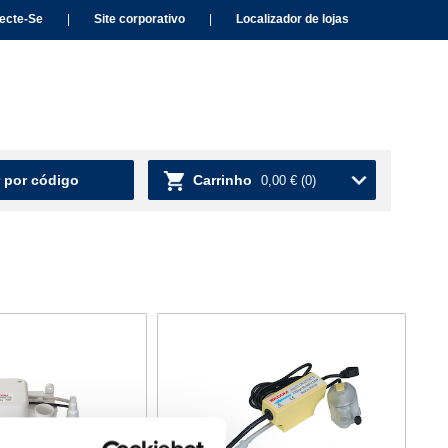
ecte-Se
|
Site corporativo
|
Localizador de lojas
 por código
Carrinho
0,00 €
(0)