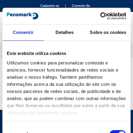
text.skipToContent
text.skipToNavigation
Cadastre-se
|
Conecte-Se
Consentir
Detalhes
Sobre os cookies
Inicio
Localizador de lonjas
Ordenar por código
Este website utiliza cookies
Utilizamos cookies para personalizar conteúdo e
Localizador de lojas
anúncios, fornecer funcionalidades de redes sociais e
CEP
analisar o nosso tráfego. Também partilhamos
/
informações acerca da sua utilização do site com os
CIDADE
nossos parceiros de redes sociais, de publicidade e de
ENCONTRAR LOJAS
análise, que as podem combinar com outras informações
que lhes forneceu ou recolhidas por estes a partir da sua
utilização dos respetivos serviços.
Seleção