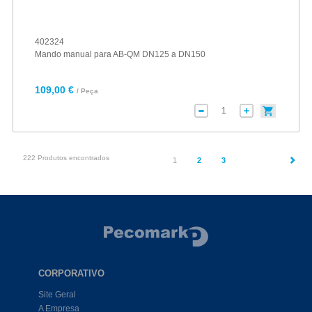
402324
Mando manual para AB-QM DN125 a DN150
109,00 €
/ Peça
222 Produtos encontrados
(current)
1
2
3
CORPORATIVO
Site Geral
A Empresa