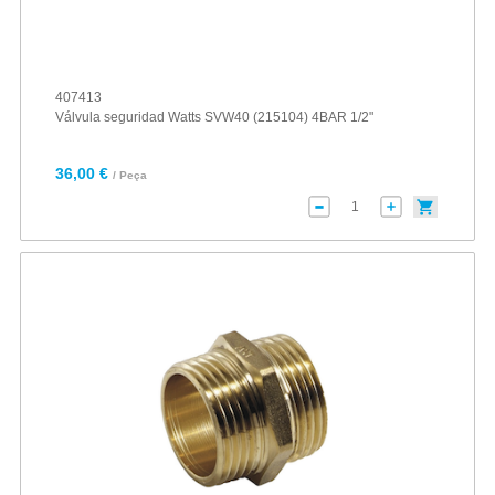
407413
Válvula seguridad Watts SVW40 (215104) 4BAR 1/2"
36,00 €
/ Peça