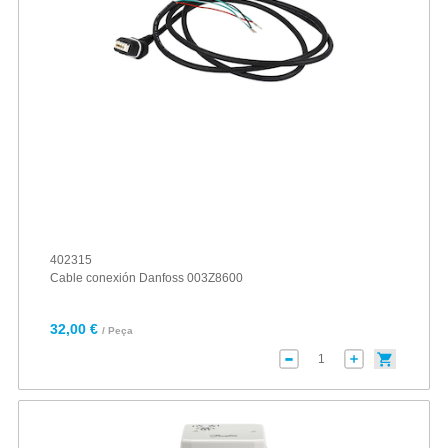
402315
Cable conexión Danfoss 003Z8600
32,00 €
/ Peça