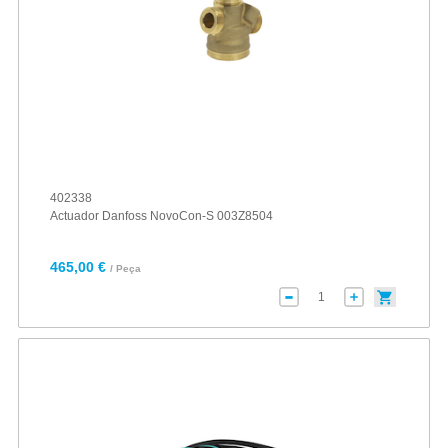
402338
Actuador Danfoss NovoCon-S 003Z8504
465,00 €
/ Peça