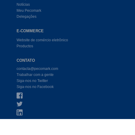
Notícias
Meu Pecomark
Delegações
E-COMMERCE
Website de comércio eletrônico
Productos
CONTATO
contacta@pecomark.com
Trabalhar com a gente
Siga-nos no Twitter
Siga-nos no Facebook
COND. LEGAL