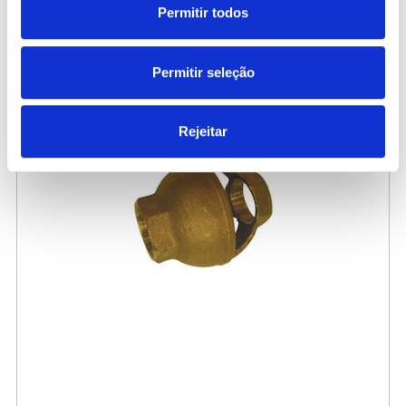
Permitir todos
63,00 €
/ Peça
Permitir seleção
Rejeitar