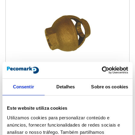
Consentir
Detalhes
Sobre os cookies
407410
Embudo descarga Watts 3/4"
Este website utiliza cookies
Utilizamos cookies para personalizar conteúdo e
76,00 €
/ Peça
anúncios, fornecer funcionalidades de redes sociais e
analisar o nosso tráfego. Também partilhamos