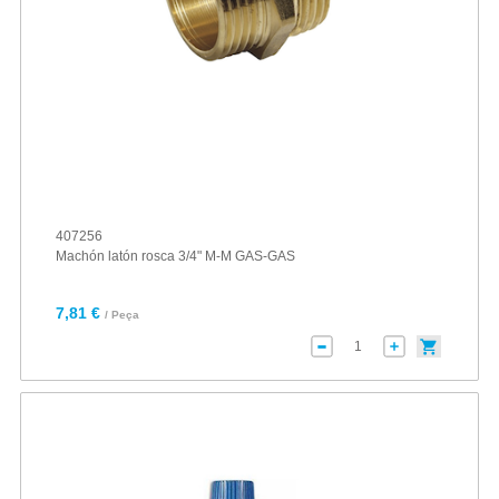
407256
Machón latón rosca 3/4" M-M GAS-GAS
7,81 €
/ Peça