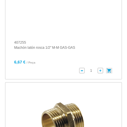
407255
Machón latón rosca 1/2" M-M GAS-GAS
6,67 €
/ Peça