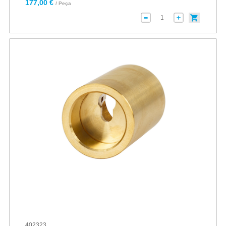
177,00 €
/ Peça
402323