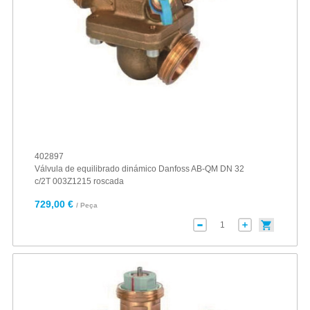
402897
Válvula de equilibrado dinámico Danfoss AB-QM DN 32
c/2T 003Z1215 roscada
729,00 €
/ Peça