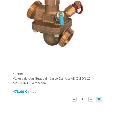
402896
Válvula de equilibrado dinámico Danfoss AB-QM DN 25
c/2T 003Z1214 roscada
478,00 €
/ Peça