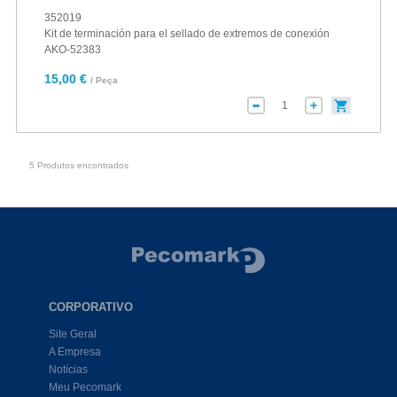
352019
Kit de terminación para el sellado de extremos de conexión
AKO-52383
15,00 €
/ Peça
5 Produtos encontrados
CORPORATIVO
Site Geral
A Empresa
Notícias
Meu Pecomark