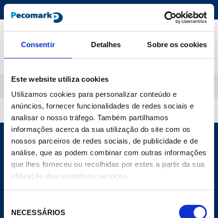
text.skipToContent
text.skipToNavigation
Cadastre-se
|
Conecte-Se
Consentir
Detalhes
Sobre os cookies
Inicio
Produtos
Válvulas manuais
Corte para fluidos secundários
Este website utiliza cookies
Ordenar por código
Utilizamos cookies para personalizar conteúdo e
0 Produtos encontrados
anúncios, fornecer funcionalidades de redes sociais e
analisar o nosso tráfego. Também partilhamos
informações acerca da sua utilização do site com os
nossos parceiros de redes sociais, de publicidade e de
análise, que as podem combinar com outras informações
que lhes forneceu ou recolhidas por estes a partir da sua
utilização dos respetivos serviços.
CORPORATIVO
Site Geral
Seleção
A Empresa
NECESSÁRIOS
Notícias
de