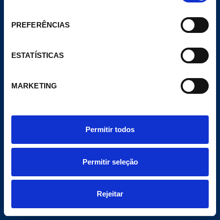
Meu Pecomark
consentimento
Delegações
PREFERÊNCIAS
E-COMMERCE
Website de comércio eletrônico
ESTATÍSTICAS
Productos
CONTATO
MARKETING
contacta@pecomark.com
Trabalhar com a gente
Siga-nos no Twitter
Siga-nos no Facebook
Permitir todos
Permitir seleção
Rejeitar
COND. LEGAL
Política de cookies