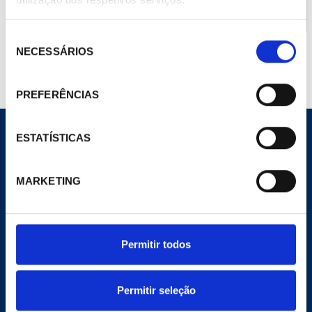
Esquema Eléctric REFLESS
Seleção
NECESSÁRIOS
de
consentimento
PREFERÊNCIAS
ESTATÍSTICAS
MARKETING
CORPORATIVO
Site Geral
A Empresa
Notícias
Permitir todos
Meu Pecomark
Delegações
Permitir seleção
E-COMMERCE