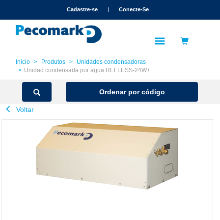
text.skipToContent
text.skipToNavigation
Cadastre-se
|
Conecte-Se
Inicio
Produtos
Unidades condensadoras
Unidad condensada por agua REFLESS-24W+
Ordenar por código
Voltar