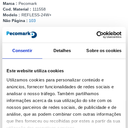
Marca :
Pecomark
Cod. Material :
111558
Modelo :
REFLESS-24W+
Não Página :
103
Compartilhar
Consentir
Detalhes
Sobre os cookies
Adicionar ao carrinho
Detalhes do produto
Documentação
Este website utiliza cookies
Utilizamos cookies para personalizar conteúdo e
anúncios, fornecer funcionalidades de redes sociais e
Documentação
analisar o nosso tráfego. Também partilhamos
Baixe a documentação do produto
informações acerca da sua utilização do site com os
nossos parceiros de redes sociais, de publicidade e de
Ficha Técnica REFLESS 24W+
análise, que as podem combinar com outras informações
que lhes forneceu ou recolhidas por estes a partir da sua
utilização dos respetivos serviços.