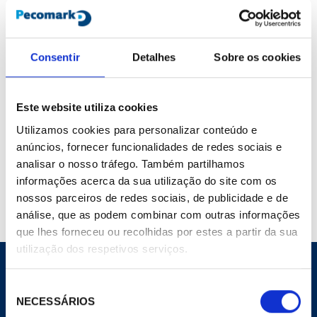
22.320,00 €
/ Peça
Entre para ver o preço
Marca :
Bitzer
Consentir
Detalhes
Sobre os cookies
Cod. Material :
126255
Modelo :
S4N-8.2Y/PD
Não Página :
181
Este website utiliza cookies
Utilizamos cookies para personalizar conteúdo e
anúncios, fornecer funcionalidades de redes sociais e
Compartilhar
analisar o nosso tráfego. Também partilhamos
Adicionar ao carrinho
informações acerca da sua utilização do site com os
nossos parceiros de redes sociais, de publicidade e de
análise, que as podem combinar com outras informações
que lhes forneceu ou recolhidas por estes a partir da sua
utilização dos respetivos serviços.
Seleção
NECESSÁRIOS
de