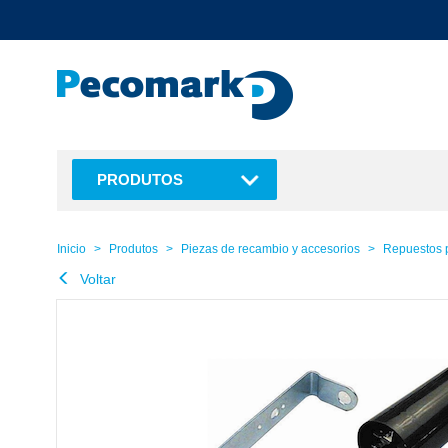
text.skipToContent
text.skipToNavigation
PRODUTOS
Inicio
Produtos
Piezas de recambio y accesorios
Repuestos 
Voltar