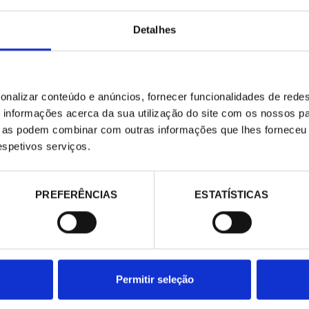
Detalhes
E-COMMERCE
CONTATO
contacta@pecomark.com
Website de comércio eletrônico
Trabalhar com a gente
Productos
Siga-nos no Twitter
onalizar conteúdo e anúncios, fornecer funcionalidades de redes
Siga-nos no Facebook
informações acerca da sua utilização do site com os nossos pa
ue as podem combinar com outras informações que lhes forneceu 
respetivos serviços.
PREFERÊNCIAS
ESTATÍSTICAS
Permitir seleção