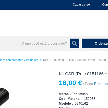
Cadastre-se
|
Con
Ordenar
para compresores y unidades
Kit CSR (Rele 0151166 + Condensador 0152083
Kit CSR (Rele 0151166 
16,00 €
/ Peça
Entre par
Marca :
Tecumseh
Cod. Material :
152083
Modelo :
8640162