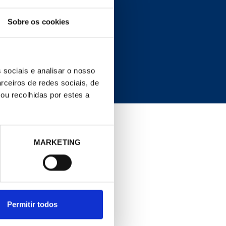
Sobre os cookies
COND. LEGAL
Política de cookies
 sociais e analisar o nosso
rceiros de redes sociais, de
ou recolhidas por estes a
MARKETING
Permitir todos