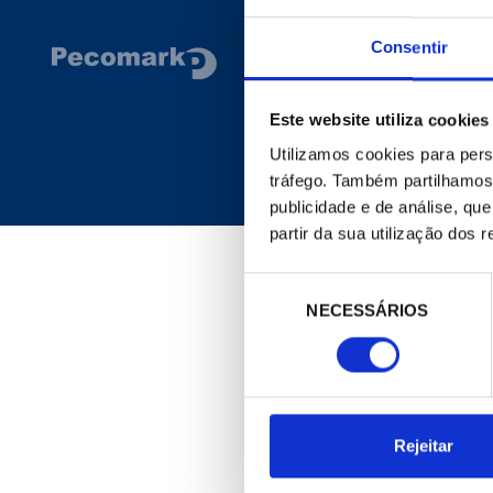
Consentir
CORPORATIVO
Site Geral
Este website utiliza cookies
A Empresa
Notícias
Utilizamos cookies para pers
Meu Pecomark
tráfego. Também partilhamos 
Delegações
publicidade e de análise, q
partir da sua utilização dos 
Seleção
NECESSÁRIOS
de
consentimento
Rejeitar