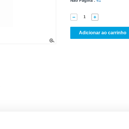
Não Página :
41
Adicionar ao carrinho
.