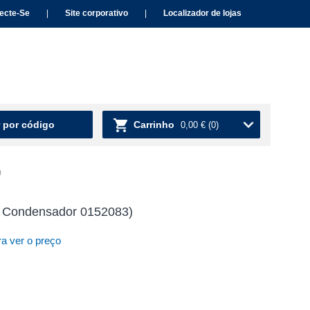
ecte-Se
|
Site corporativo
|
Localizador de lojas
 por código
Carrinho
0,00 €
(0)
)
+ Condensador 0152083)
a ver o preço