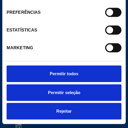
consentimento
CORPORATIVO
PREFERÊNCIAS
Site Geral
A Empresa
Notícias
Meu Pecomark
ESTATÍSTICAS
Delegações
MARKETING
E-COMMERCE
Website de comércio eletrônico
Productos
Permitir todos
CONTATO
contacta@pecomark.com
Trabalhar com a gente
Permitir seleção
Siga-nos no Twitter
Siga-nos no Facebook
Rejeitar