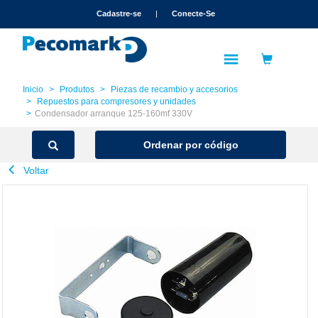
text.skipToContent
text.skipToNavigation
Cadastre-se
|
Conecte-Se
Inicio
Produtos
Piezas de recambio y accesorios
Repuestos para compresores y unidades
Condensador arranque 125-160mf 330V
Ordenar por código
Voltar