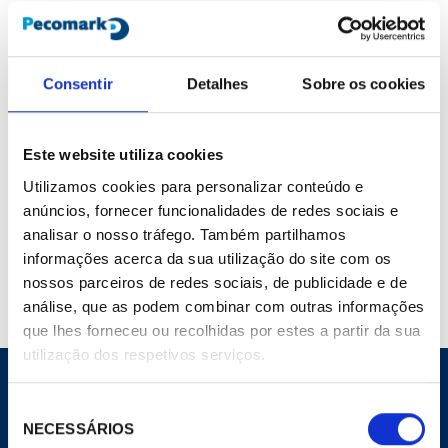
Marca :
Tecumseh
Cod. Material :
152084
Modelo :
8640164
Consentir
Detalhes
Sobre os cookies
Não Página :
41
Este website utiliza cookies
Utilizamos cookies para personalizar conteúdo e
Compartilhar
Adicionar ao carrinho
anúncios, fornecer funcionalidades de redes sociais e
analisar o nosso tráfego. Também partilhamos
Detalhes do produto
informações acerca da sua utilização do site com os
nossos parceiros de redes sociais, de publicidade e de
análise, que as podem combinar com outras informações
que lhes forneceu ou recolhidas por estes a partir da sua
utilização dos respetivos serviços.
Seleção
NECESSÁRIOS
de