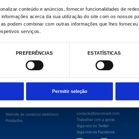
Modelo :
347702-62
onalizar conteúdo e anúncios, fornecer funcionalidades de redes
Não Página :
157
informações acerca da sua utilização do site com os nossos pa
ue as podem combinar com outras informações que lhes forneceu 
respetivos serviços.
Adicionar ao carrinho
PREFERÊNCIAS
ESTATÍSTICAS
.
Permitir seleção
E-COMMERCE
CONTATO
contacta@pecomark.com
Website de comércio eletrônico
Trabalhar com a gente
Productos
Siga-nos no Twitter
Siga-nos no Facebook