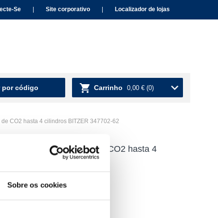
ecte-Se
|
Site corporativo
|
Localizador de lojas
 por código
Carrinho
0,00 €
(0)
s de CO2 hasta 4 cilindros BITZER 347702-62
M-IQ2 para aplicaciones de CO2 hasta 4
-62
Sobre os cookies
para ver o preço