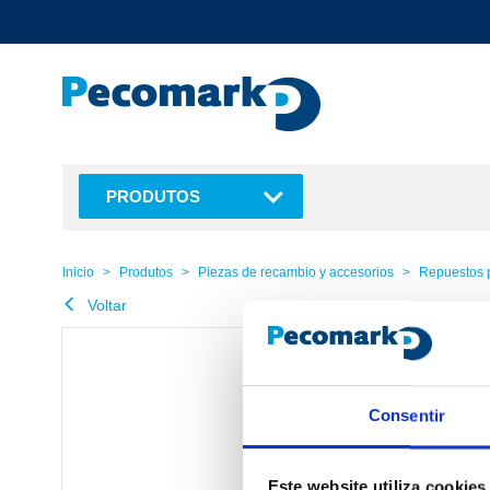
text.skipToContent
text.skipToNavigation
PRODUTOS
Inicio
Produtos
Piezas de recambio y accesorios
Repuestos 
Voltar
Consentir
Este website utiliza cookies