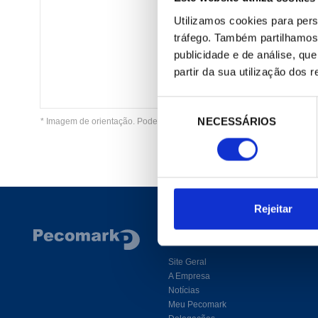
Utilizamos cookies para pers
tráfego. Também partilhamos 
publicidade e de análise, q
partir da sua utilização dos 
Seleção
NECESSÁRIOS
de
* Imagem de orientação. Pode não coincidir com o produto selecionado
consentimento
Rejeitar
CORPORATIVO
Site Geral
A Empresa
Notícias
Meu Pecomark