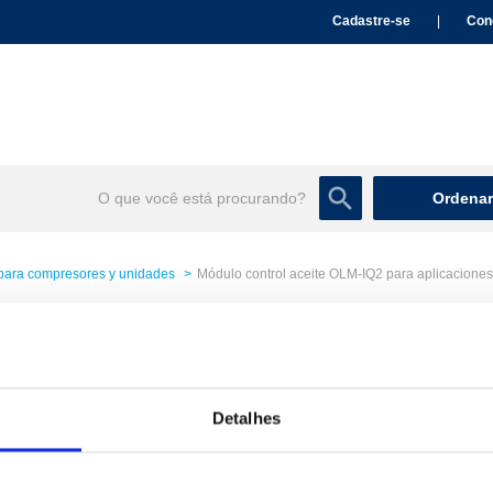
Cadastre-se
|
Con
Ordenar
para compresores y unidades
Módulo control aceite OLM-IQ2 para aplicacione
Módulo control aceite OL
cilindros BITZER 347702
577,00 €
Detalhes
/ Peça
Entre 
Marca :
Bitzer
Cod. Material :
157401