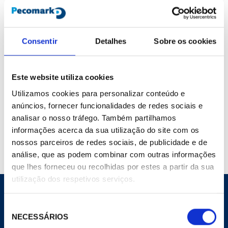
990,00 €
/ Peça
Entre para ver o preço
Marca :
Bitzer
Consentir
Detalhes
Sobre os cookies
Cod. Material :
183370
Modelo :
302355-09
Não Página :
154
Este website utiliza cookies
Utilizamos cookies para personalizar conteúdo e
anúncios, fornecer funcionalidades de redes sociais e
Compartilhar
analisar o nosso tráfego. Também partilhamos
Adicionar ao carrinho
informações acerca da sua utilização do site com os
nossos parceiros de redes sociais, de publicidade e de
análise, que as podem combinar com outras informações
que lhes forneceu ou recolhidas por estes a partir da sua
utilização dos respetivos serviços.
Seleção
NECESSÁRIOS
de