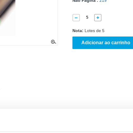
Não Página :
219
Nota:
Lotes de 5
Adicionar ao carrinho
.