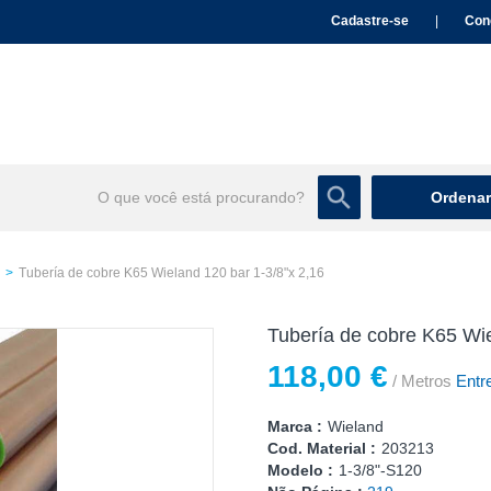
Cadastre-se
|
Con
Ordenar
Tubería de cobre K65 Wieland 120 bar 1-3/8"x 2,16
Tubería de cobre K65 Wie
118,00 €
/ Metros
Entre
Marca :
Wieland
Cod. Material :
203213
Modelo :
1-3/8"-S120