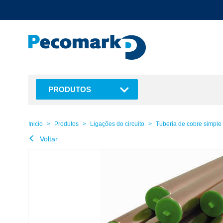
text.skipToContent
text.skipToNavigation
PRODUTOS
Inicio
Produtos
Ligações do circuito
Tubería de cobre simple
Voltar