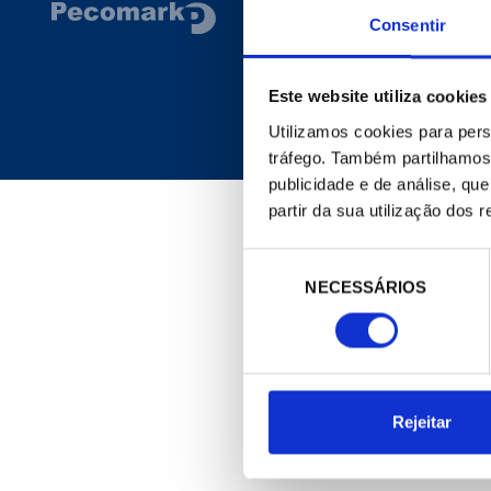
CORPORATIVO
Consentir
Site Geral
A Empresa
Este website utiliza cookies
Notícias
Meu Pecomark
Utilizamos cookies para pers
Delegações
tráfego. Também partilhamos 
publicidade e de análise, q
partir da sua utilização dos 
Seleção
NECESSÁRIOS
de
consentimento
Rejeitar