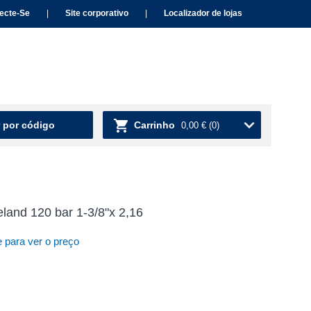
ecte-Se
|
Site corporativo
|
Localizador de lojas
 por código
Carrinho
0,00 €
(0)
land 120 bar 1-3/8"x 2,16
 para ver o preço