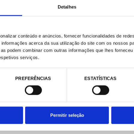
E-COMMERCE
CONTATO
Detalhes
contacta@pecomark.com
Website de comércio eletrônico
Trabalhar com a gente
Productos
Siga-nos no Twitter
Siga-nos no Facebook
onalizar conteúdo e anúncios, fornecer funcionalidades de redes
informações acerca da sua utilização do site com os nossos pa
ue as podem combinar com outras informações que lhes forneceu 
respetivos serviços.
PREFERÊNCIAS
ESTATÍSTICAS
Permitir seleção