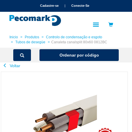
text.skipToContent
text.skipToNavigation
Cadastre-se
|
Conecte-Se
Inicio
Produtos
Controlo de condensação e esgoto
Tubos de desegüe
Canaleta canalsplit 80x60 0812BC
Ordenar por código
Voltar