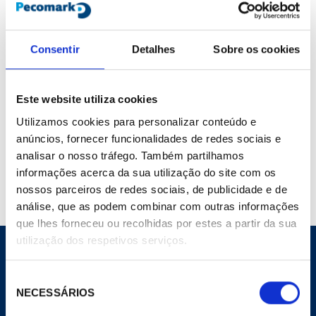
Marca :
Artiplastic
Cod. Material :
235102
Modelo :
0812BC
Consentir
Detalhes
Sobre os cookies
Não Página :
267
Este website utiliza cookies
Nota:
Lotes de 2
Utilizamos cookies para personalizar conteúdo e
anúncios, fornecer funcionalidades de redes sociais e
Compartilhar
Adicionar ao carrinho
analisar o nosso tráfego. Também partilhamos
informações acerca da sua utilização do site com os
nossos parceiros de redes sociais, de publicidade e de
análise, que as podem combinar com outras informações
que lhes forneceu ou recolhidas por estes a partir da sua
utilização dos respetivos serviços.
Seleção
NECESSÁRIOS
de
CORPORATIVO
consentimento