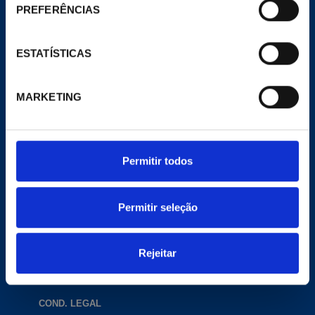
A Empresa
PREFERÊNCIAS
Notícias
Meu Pecomark
Delegações
ESTATÍSTICAS
E-COMMERCE
MARKETING
Website de comércio eletrônico
Productos
CONTATO
Permitir todos
contacta@pecomark.com
Trabalhar com a gente
Siga-nos no Twitter
Permitir seleção
Siga-nos no Facebook
Rejeitar
COND. LEGAL