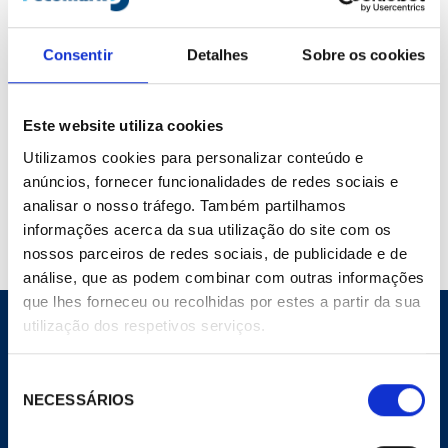
Marca :
Artiplastic
Cod. Material :
235177
Modelo :
0814vs
Consentir
Detalhes
Sobre os cookies
Não Página :
279
Este website utiliza cookies
Utilizamos cookies para personalizar conteúdo e
Compartilhar
anúncios, fornecer funcionalidades de redes sociais e
Adicionar ao carrinho
analisar o nosso tráfego. Também partilhamos
informações acerca da sua utilização do site com os
nossos parceiros de redes sociais, de publicidade e de
análise, que as podem combinar com outras informações
que lhes forneceu ou recolhidas por estes a partir da sua
utilização dos respetivos serviços.
Seleção
NECESSÁRIOS
CORPORATIVO
de
consentimento
Site Geral