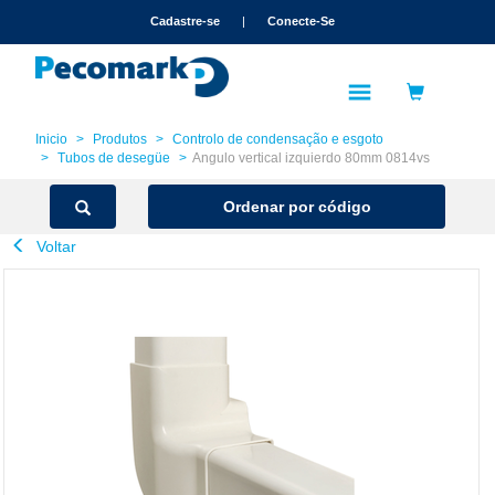
text.skipToContent
text.skipToNavigation
Cadastre-se
|
Conecte-Se
Inicio
Produtos
Controlo de condensação e esgoto
Tubos de desegüe
Angulo vertical izquierdo 80mm 0814vs
Ordenar por código
Voltar