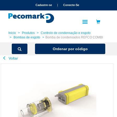
text.skipToContent
text.skipToNavigation
Cadastre-se
|
Conecte-Se
Inicio
Produtos
Controlo de condensação e esgoto
Bombas de esgoto
Bomba de condensados REFCO COMBI
Ordenar por código
Voltar