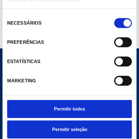
Ficha técnica Combi y Gobi II
Seleção
NECESSÁRIOS
de
consentimento
PREFERÊNCIAS
ESTATÍSTICAS
MARKETING
CORPORATIVO
Site Geral
A Empresa
Notícias
Permitir todos
Meu Pecomark
Delegações
Permitir seleção
E-COMMERCE