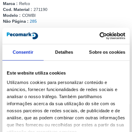
Marca :
Refco
Cod. Material :
271190
Modelo :
COMBI
Não Página :
285
Compartilhar
Consentir
Detalhes
Sobre os cookies
Adicionar ao carrinho
Documentação
Este website utiliza cookies
Utilizamos cookies para personalizar conteúdo e
anúncios, fornecer funcionalidades de redes sociais e
Documentação
analisar o nosso tráfego. Também partilhamos
Baixe a documentação do produto
informações acerca da sua utilização do site com os
nossos parceiros de redes sociais, de publicidade e de
Manual de instalación Combi
análise, que as podem combinar com outras informações
que lhes forneceu ou recolhidas por estes a partir da sua
utilização dos respetivos serviços.