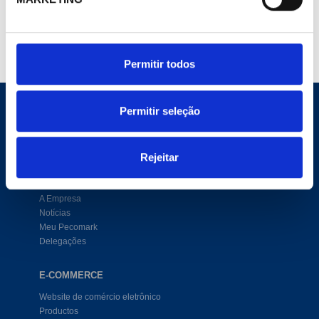
Adicionar ao carrinho
Permitir todos
Permitir seleção
Rejeitar
CORPORATIVO
Site Geral
A Empresa
Notícias
Meu Pecomark
Delegações
E-COMMERCE
Website de comércio eletrônico
Productos