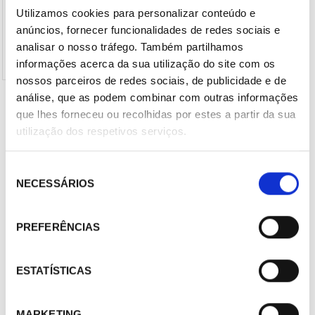
Utilizamos cookies para personalizar conteúdo e
anúncios, fornecer funcionalidades de redes sociais e
analisar o nosso tráfego. Também partilhamos
informações acerca da sua utilização do site com os
nossos parceiros de redes sociais, de publicidade e de
* Imagem de orientação. Pode não coincidir com o produto selecionado.
análise, que as podem combinar com outras informações
que lhes forneceu ou recolhidas por estes a partir da sua
Termostato de descarga Danfoss 7750009 para
utilização dos respetivos serviços.
compresores MTZ y NTZ
612,00 €
Seleção
/ Peça
Entre para ver o preço
NECESSÁRIOS
de
Marca :
Danfoss
consentimento
Cod. Material :
3155014
PREFERÊNCIAS
Modelo :
7750009
Não Página :
46
ESTATÍSTICAS
Compartilhar
MARKETING