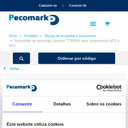
text.skipToContent
text.skipToNavigation
Cadastre-se
|
Conecte-Se
Inicio
Produtos
Piezas de recambio y accesorios
Termostato de descarga Danfoss 7750009 para compresores MTZ y
NTZ
Ordenar por código
Voltar
Consentir
Detalhes
Sobre os cookies
Este website utiliza cookies