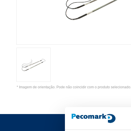
* Imagem de orientação. Pode não coincidir com o produto selecionado