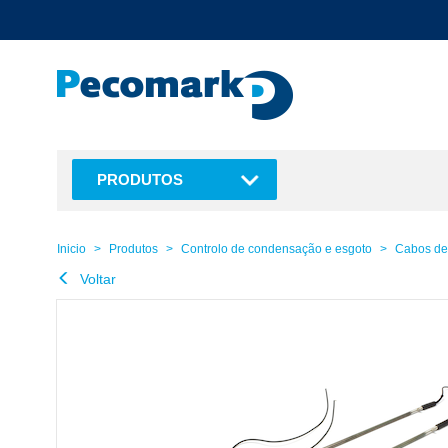
text.skipToContent
text.skipToNavigation
PRODUTOS
Inicio
Produtos
Controlo de condensação e esgoto
Cabos de 
Voltar