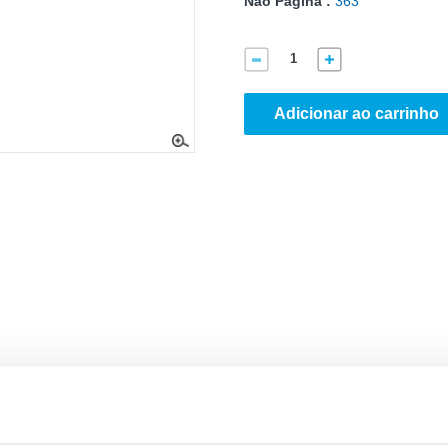
Não Página :
363
Adicionar ao carrinho
.