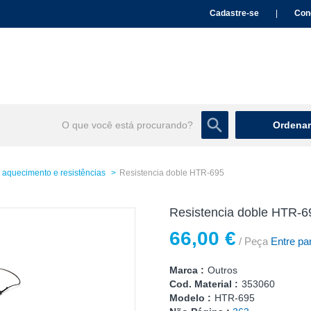
Cadastre-se
|
Con
Ordenar
aquecimento e resistências
Resistencia doble HTR-695
Resistencia doble HTR-6
66,00 €
/ Peça
Entre par
Marca :
Outros
Cod. Material :
353060
Modelo :
HTR-695