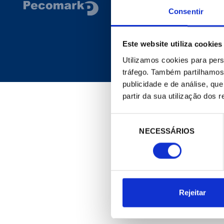
CORPORATIVO
Consentir
Site Geral
A Empresa
Este website utiliza cookies
Notícias
Meu Pecomark
Utilizamos cookies para pers
Delegações
tráfego. Também partilhamos 
publicidade e de análise, q
partir da sua utilização dos 
Seleção
NECESSÁRIOS
de
consentimento
Rejeitar