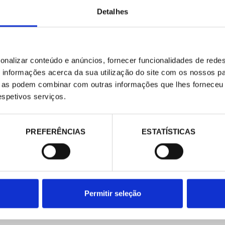
E-COMMERCE
CONTATO
Detalhes
contacta@pecomark.com
Website de comércio eletrônico
Trabalhar com a gente
Productos
Siga-nos no Twitter
Siga-nos no Facebook
onalizar conteúdo e anúncios, fornecer funcionalidades de redes
informações acerca da sua utilização do site com os nossos pa
ue as podem combinar com outras informações que lhes forneceu 
respetivos serviços.
PREFERÊNCIAS
ESTATÍSTICAS
Permitir seleção