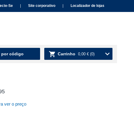
ecte-Se
|
Site corporativo
|
Localizador de lojas
 por código
Carrinho
0,00 €
(0)
95
a ver o preço