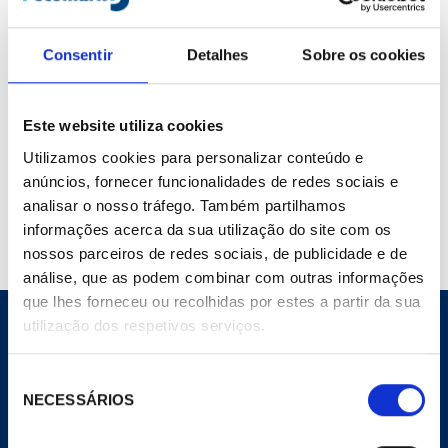
Marca :
Outros
Cod. Material :
353064
Modelo :
HTR-1095
Consentir
Detalhes
Sobre os cookies
Não Página :
363
Este website utiliza cookies
Utilizamos cookies para personalizar conteúdo e
Compartilhar
anúncios, fornecer funcionalidades de redes sociais e
Adicionar ao carrinho
analisar o nosso tráfego. Também partilhamos
informações acerca da sua utilização do site com os
nossos parceiros de redes sociais, de publicidade e de
análise, que as podem combinar com outras informações
que lhes forneceu ou recolhidas por estes a partir da sua
utilização dos respetivos serviços.
Seleção
NECESSÁRIOS
CORPORATIVO
de
consentimento
Site Geral