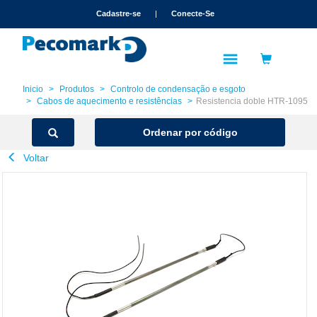
text.skipToContent
text.skipToNavigation
Cadastre-se
|
Conecte-Se
Inicio
Produtos
Controlo de condensação e esgoto
Cabos de aquecimento e resistências
Resistencia doble HTR-1095
Ordenar por código
Voltar