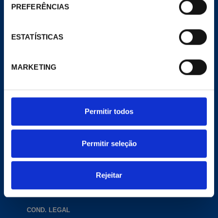
A Empresa
PREFERÊNCIAS
Notícias
Meu Pecomark
Delegações
ESTATÍSTICAS
E-COMMERCE
MARKETING
Website de comércio eletrônico
Productos
CONTATO
Permitir todos
contacta@pecomark.com
Trabalhar com a gente
Siga-nos no Twitter
Permitir seleção
Siga-nos no Facebook
Rejeitar
COND. LEGAL