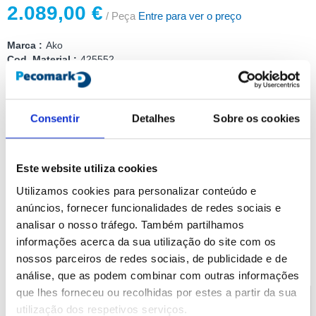
2.089,00 €
/ Peça
Entre para ver o preço
Marca :
Ako
Cod. Material :
425552
Modelo :
AKO-57625-1
Não Página :
639
Consentir
Detalhes
Sobre os cookies
Compartilhar
Adicionar ao carrinho
Este website utiliza cookies
Utilizamos cookies para personalizar conteúdo e
Documentação
anúncios, fornecer funcionalidades de redes sociais e
analisar o nosso tráfego. Também partilhamos
informações acerca da sua utilização do site com os
Documentação
nossos parceiros de redes sociais, de publicidade e de
Baixe a documentação do produto
análise, que as podem combinar com outras informações
que lhes forneceu ou recolhidas por estes a partir da sua
utilização dos respetivos serviços.
Instrucciones AKO-57625