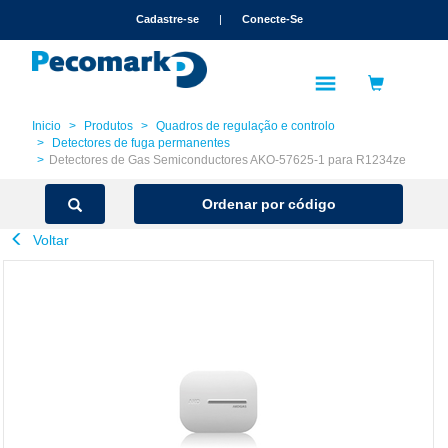
text.skipToContent
text.skipToNavigation
Cadastre-se
|
Conecte-Se
Inicio
Produtos
Quadros de regulação e controlo
Detectores de fuga permanentes
Detectores de Gas Semiconductores AKO-57625-1 para R1234ze
Ordenar por código
Voltar