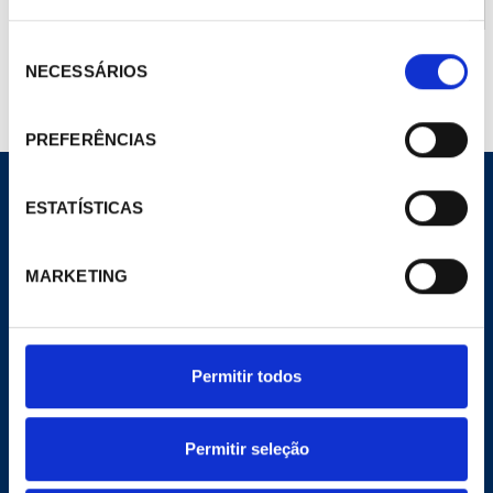
Seleção
NECESSÁRIOS
de
consentimento
PREFERÊNCIAS
ESTATÍSTICAS
MARKETING
CORPORATIVO
Site Geral
A Empresa
Notícias
Permitir todos
Meu Pecomark
Delegações
Permitir seleção
E-COMMERCE
Website de comércio eletrônico