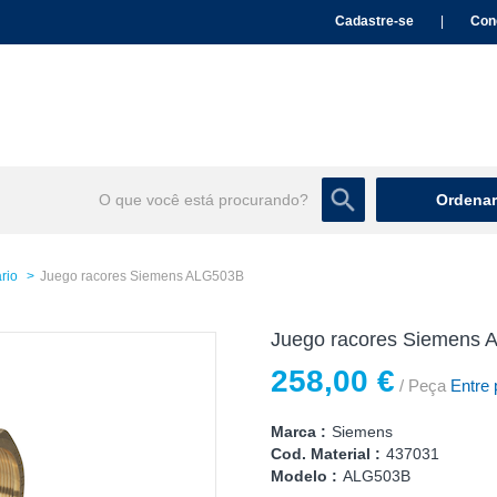
Cadastre-se
|
Con
Ordenar
rio
Juego racores Siemens ALG503B
Juego racores Siemens
258,00 €
/ Peça
Entre 
Marca :
Siemens
Cod. Material :
437031
Modelo :
ALG503B