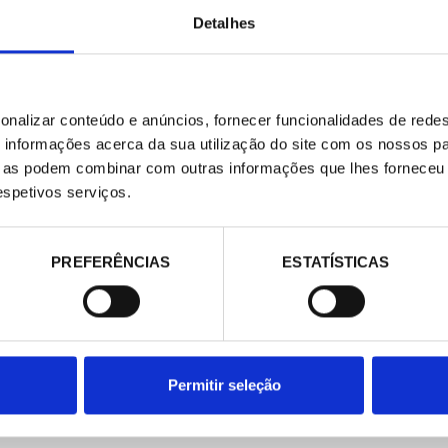
E-COMMERCE
CONTATO
Detalhes
contacta@pecomark.com
Website de comércio eletrônico
Trabalhar com a gente
Productos
Siga-nos no Twitter
Siga-nos no Facebook
onalizar conteúdo e anúncios, fornecer funcionalidades de redes
informações acerca da sua utilização do site com os nossos pa
ue as podem combinar com outras informações que lhes forneceu 
respetivos serviços.
PREFERÊNCIAS
ESTATÍSTICAS
Permitir seleção