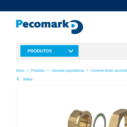
text.skipToContent
text.skipToNavigation
PRODUTOS
Inicio
Produtos
Válvulas reguladoras
Controle fluido secundá
Voltar