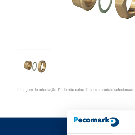
* Imagem de orientação. Pode não coincidir com o produto selecionado