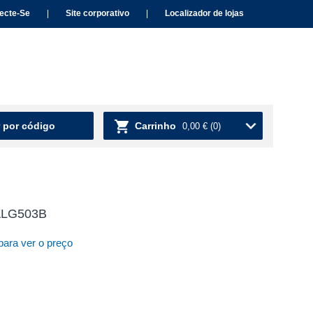
ecte-Se
|
Site corporativo
|
Localizador de lojas
 por código
Carrinho
0,00 €
(0)
 ALG503B
para ver o preço