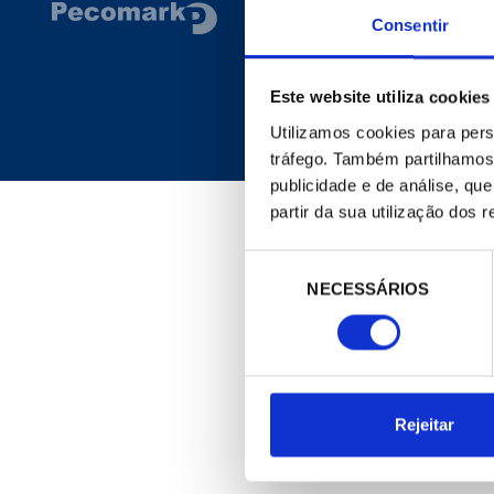
CORPORATIVO
Consentir
Site Geral
A Empresa
Este website utiliza cookies
Notícias
Meu Pecomark
Utilizamos cookies para pers
Delegações
tráfego. Também partilhamos 
publicidade e de análise, q
partir da sua utilização dos 
Seleção
NECESSÁRIOS
de
consentimento
Rejeitar