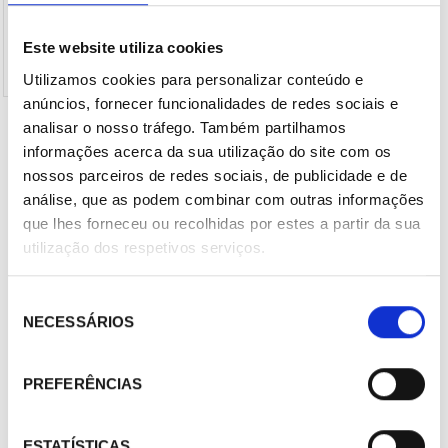
Este website utiliza cookies
Utilizamos cookies para personalizar conteúdo e
anúncios, fornecer funcionalidades de redes sociais e
* Imagem de orientação. Pode não coincidir com o produto selecionado.
analisar o nosso tráfego. Também partilhamos
Placa de maniobra AKO-17638
informações acerca da sua utilização do site com os
nossos parceiros de redes sociais, de publicidade e de
423,00 €
/ Peça
Entre para ver o preço
análise, que as podem combinar com outras informações
que lhes forneceu ou recolhidas por estes a partir da sua
Marca :
Ako
utilização dos respetivos serviços.
Cod. Material :
440196
Modelo :
AKO-17638
Não Página :
625
Seleção
NECESSÁRIOS
de
consentimento
PREFERÊNCIAS
Compartilhar
Adicionar ao carrinho
ESTATÍSTICAS