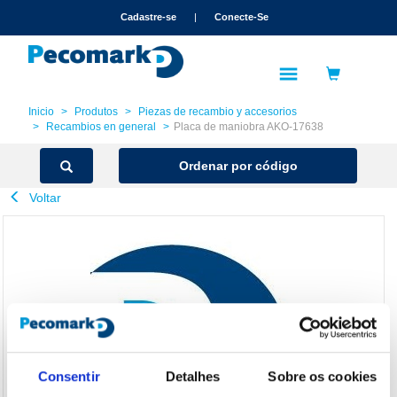
text.skipToContent
text.skipToNavigation
Cadastre-se
|
Conecte-Se
Inicio
Produtos
Piezas de recambio y accesorios
Recambios en general
Placa de maniobra AKO-17638
Ordenar por código
Voltar
Consentir
Detalhes
Sobre os cookies