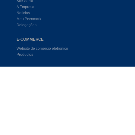
Site Geral
A Empresa
Notícias
Meu Pecomark
Delegações
E-COMMERCE
Website de comércio eletrônico
Productos
CONTATO
contacta@pecomark.com
Trabalhar com a gente
Siga-nos no Twitter
Siga-nos no Facebook