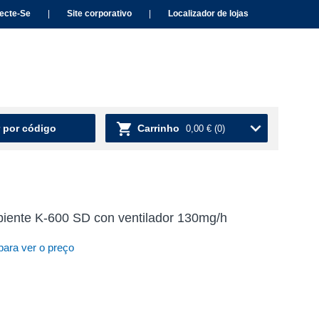
ecte-Se
|
Site corporativo
|
Localizador de lojas
 por código
Carrinho
0,00 €
(0)
ente K-600 SD con ventilador 130mg/h
para ver o preço