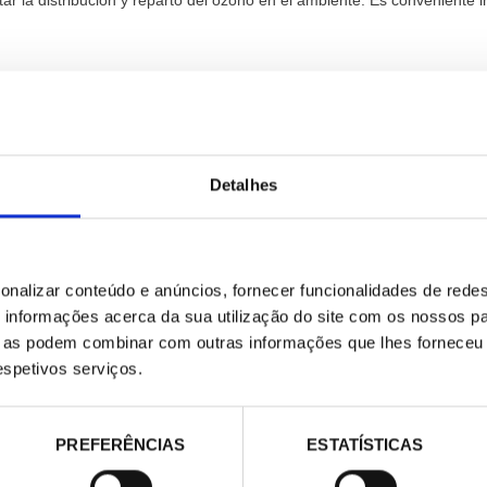
r la distribución y reparto del ozono en el ambiente. Es conveniente in
Detalhes
onalizar conteúdo e anúncios, fornecer funcionalidades de redes
informações acerca da sua utilização do site com os nossos pa
ue as podem combinar com outras informações que lhes forneceu 
respetivos serviços.
E-COMMERCE
CONTATO
PREFERÊNCIAS
ESTATÍSTICAS
contacta@pecomark.com
Website de comércio eletrônico
Trabalhar com a gente
Productos