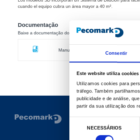
Los modelos SD incorporan un Sistema de Dilución para facilita
cuando el equipo cubra un área mayor a 40 m².
Documentação
Baixe a documentação do produto
Manual Instrucciones
Consentir
Este website utiliza cookies
Utilizamos cookies para pers
tráfego. Também partilhamos 
publicidade e de análise, q
partir da sua utilização dos 
CORPORATIVO
Seleção
NECESSÁRIOS
de
Site Geral
consentimento
A Empresa