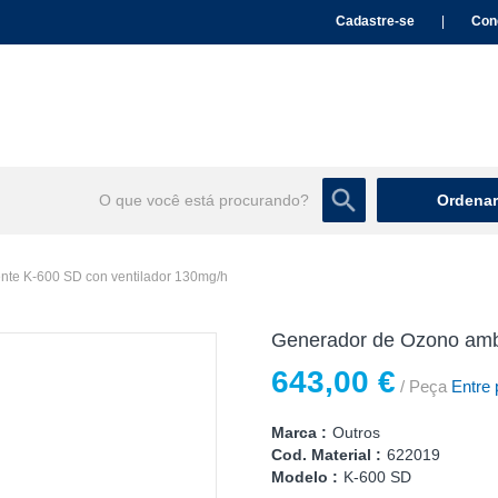
Cadastre-se
|
Con
Ordenar
te K-600 SD con ventilador 130mg/h
Generador de Ozono ambi
643,00 €
/ Peça
Entre 
Marca :
Outros
Cod. Material :
622019
Modelo :
K-600 SD