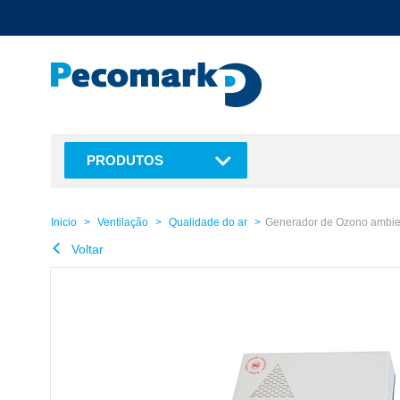
text.skipToContent
text.skipToNavigation
PRODUTOS
Inicio
Ventilação
Qualidade do ar
Generador de Ozono ambien
Voltar