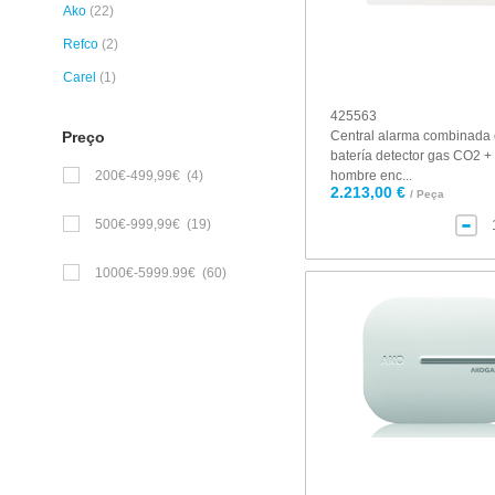
Ako
(22)
Refco
(2)
Carel
(1)
425563
Preço
Central alarma combinada
batería detector gas CO2 +
200€-499,99€
(4)
hombre enc...
2.213,00 €
/ Peça
500€-999,99€
(19)
1000€-5999.99€
(60)