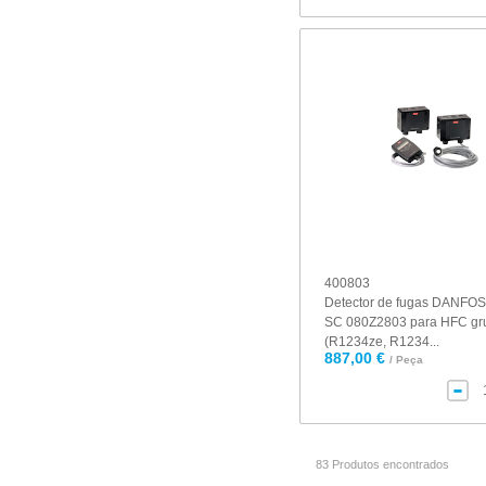
400803
Detector de fugas DANFO
SC 080Z2803 para HFC gr
(R1234ze, R1234...
887,00 €
/ Peça
83 Produtos encontrados