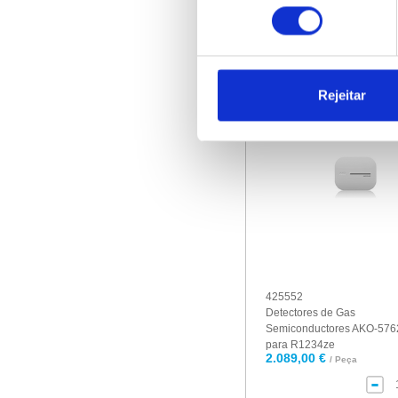
consentimento
1.457,00 €
/ Peça
Rejeitar
425552
Detectores de Gas
Semiconductores AKO-576
para R1234ze
2.089,00 €
/ Peça