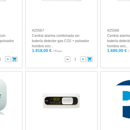
425567
425566
 con
Central alarma combinada sin
Central alarm
 pulsador
batería detector gas CO2 + pulsador
batería detec
hombre enc...
hombre enc...
1.918,00 €
1.680,00 €
/ Peça
/