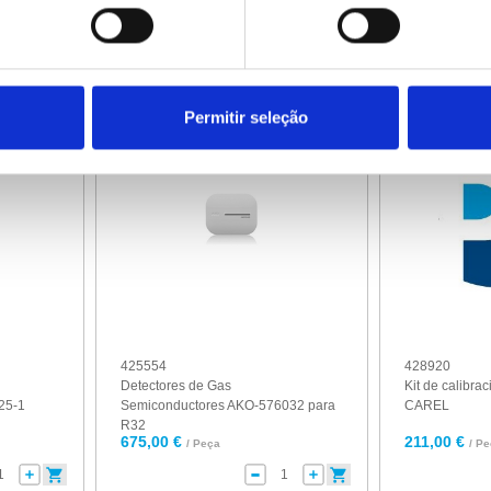
AKO-55...
1.645,00 €
990,00 €
/ Peça
/ P
Permitir seleção
425554
428920
Detectores de Gas
Kit de calibr
25-1
Semiconductores AKO-576032 para
CAREL
R32
675,00 €
211,00 €
/ Peça
/ P