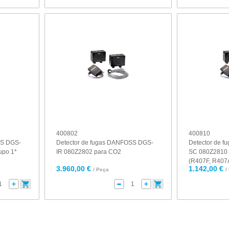
400802
400810
SS DGS-
Detector de fugas DANFOSS DGS-
Detector de 
upo 1*
IR 080Z2802 para CO2
SC 080Z2810 
(R407F, R407A,
3.960,00 €
1.142,00 €
/ Peça
/