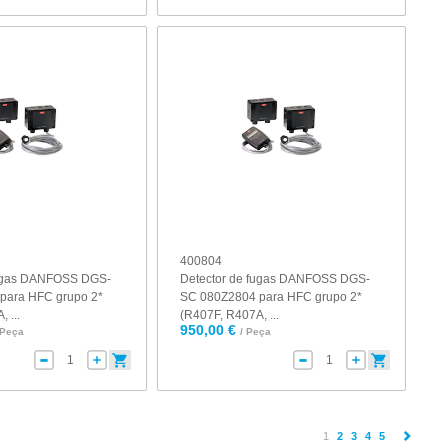
400804
fugas DANFOSS DGS-
Detector de fugas DANFOSS DGS-
para HFC grupo 2*
SC 080Z2804 para HFC grupo 2*
 ...
(R407F, R407A, ...
950,00 €
 Peça
/ Peça
(current)
1
2
3
4
5