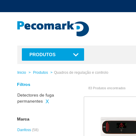
text.skipToContent
text.skipToNavigation
PRODUTOS
Inicio
Produtos
Quadros de regulação e controlo
Filtros
83 Produtos encontrados
Detectores de fuga
permanentes
X
Marca
Danfoss
(58)