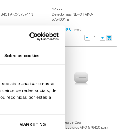
425561
 NB-IOT AKO-575744N
Detector gas NB-IOT AKO-
575400NE
3.036,00 €
 Peça
/ Peça
Sobre os cookies
 sociais e analisar o nosso
rceiros de redes sociais, de
ou recolhidas por estes a
425553
arma de Detección de
Detectores de Gas
MARKETING
l + Detector para A2L
Semiconductores AKO-576410 para