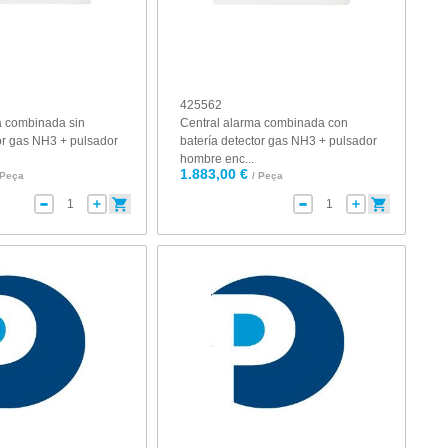
425562
a combinada sin
Central alarma combinada con
tor gas NH3 + pulsador
batería detector gas NH3 + pulsador
hombre enc...
1.883,00 €
 Peça
/ Peça