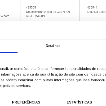
425555
425544
Detector/Transmisor de Gas N-IOT
Detector gas
24 para
AKO-575400N
2.729,00 €
1.666,00 €
/ Peça
/
Detalhes
onalizar conteúdo e anúncios, fornecer funcionalidades de redes
informações acerca da sua utilização do site com os nossos pa
ue as podem combinar com outras informações que lhes forneceu 
respetivos serviços.
425508
425500
or de gas
Kit central alarma + detector de gas
Central de Al
PREFERÊNCIAS
ESTATÍSTICAS
CO2 tipo "D" AKO-55624D
Gas de 1 Cana