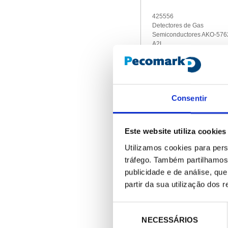
425556
Detectores de Gas
Semiconductores AKO-576
A2L
673,00 €
/ Peça
Consentir
Este website utiliza cookies
Utilizamos cookies para pers
tráfego. Também partilhamos 
publicidade e de análise, q
partir da sua utilização dos 
Seleção
425507
Kit central alarma + detect
NECESSÁRIOS
de
NH3 tipo "C" AKO-55624C