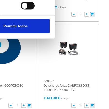
R410A
689,00 €
eça
/ Peça
Permitir todos
400807
ación GDOPZT0010
Detector de fugas DANFOSS DGS-
IR 080Z2807 para CO2
2.411,00 €
eça
/ Peça